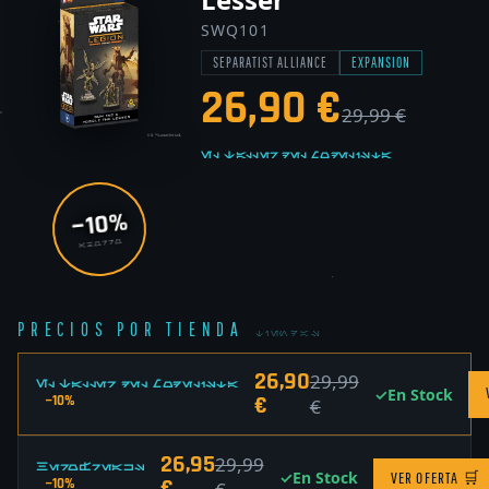
SWQ101
SEPARATIST ALLIANCE
EXPANSION
26,90 €
29,99 €
El Taller del Modelista
−10%
AHORRO
PRECIOS POR TIENDA
TIENDAS
26,90
29,99
El Taller del Modelista
✓
En Stock
€
−10%
€
26,95
29,99
HeroFreaks
✓
En Stock
VER OFERTA
🛒
−10%