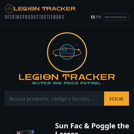
LEGION TRACKER
OFERTAS
PRODUCTOS
TIENDAS
ES
·
EN
·
AUREBESH
LEGION TRACKER
· OUTER RIM PRICE PATROL ·
BUSCAR
Sun Fac & Poggle the
Lesser