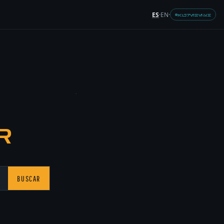
ES
·
EN
·
AUREBESH
R
BUSCAR