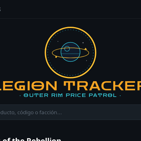
S
LEGION TRACKE
· OUTER RIM PRICE PATROL ·
 of the Rebellion