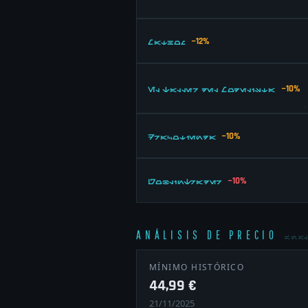
−12%
Mathom
−10%
El Taller del Modelista
−10%
Dracotienda
−10%
GoblinTrader
ANÁLISIS DE PRECIO
ANAL
MÍNIMO HISTÓRICO
44,99 €
21/11/2025