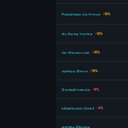
−10%
Dungeon Marvels
−10%
El Dado Verde
−10%
La Escotilla
−10%
Ludus Belli
−8%
HeroFreaks
−0%
¿Jugamos Una?
Turol Games