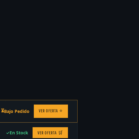
⏳
VER OFERTA
⭐
Bajo Pedido
✓
En Stock
VER OFERTA
🛒