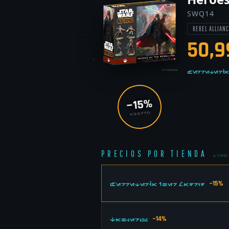
SWQ14
REBEL ALLIAN
50,9
Ferretería
−15%
AHORRO
PRECIOS POR TIENDA
TIE
−15%
Ferretería Iber Madrid
−14%
Tablerum