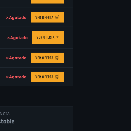
✗
Agotado
VER OFERTA
🛒
VER OFERTA
⭐
✗
Agotado
✗
Agotado
VER OFERTA
🛒
✗
Agotado
VER OFERTA
🛒
NCIA
table