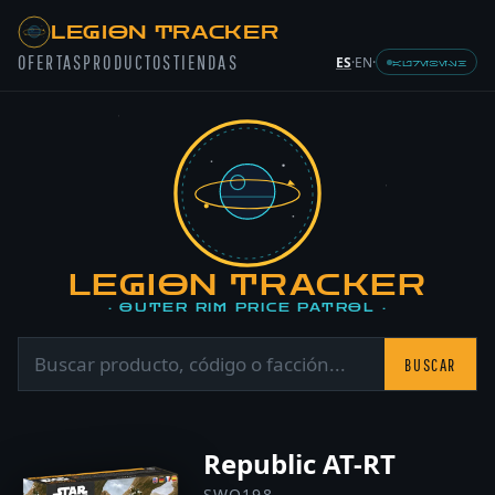
LEGION TRACKER
OFERTAS
PRODUCTOS
TIENDAS
ES
·
EN
·
AUREBESH
LEGION TRACKER
· OUTER RIM PRICE PATROL ·
BUSCAR
Republic AT-RT
SWQ198