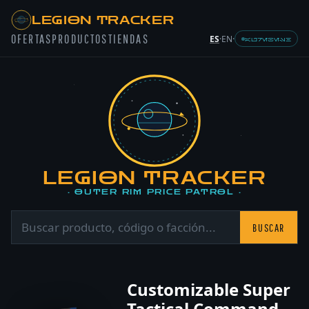
LEGION TRACKER
OFERTAS
PRODUCTOS
TIENDAS
ES
·
EN
·
AUREBESH
LEGION TRACKER
· OUTER RIM PRICE PATROL ·
BUSCAR
Customizable Super
Tactical Command