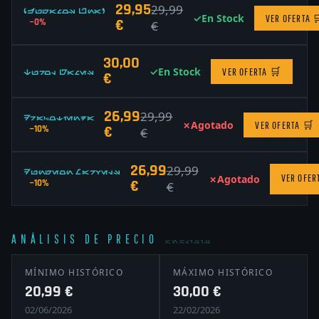
29,95
29,99
¿Jugamos Una?
✓
En Stock
VER OFERTA

€
−0%
€
30,00
✓
En Stock
VER OFERTA
🛒
Turol Games
€
26,99
29,99
Dracotienda
✗
Agotado
VER OFERTA
🛒
€
−10%
€
26,99
29,99
Dungeon Marvels
VER OFER
✗
Agotado
€
−10%
€
ANÁLISIS DE PRECIO
ANALISIS
MÍNIMO HISTÓRICO
MÁXIMO HISTÓRICO
20,99 €
30,00 €
02/06/2026
22/02/2026