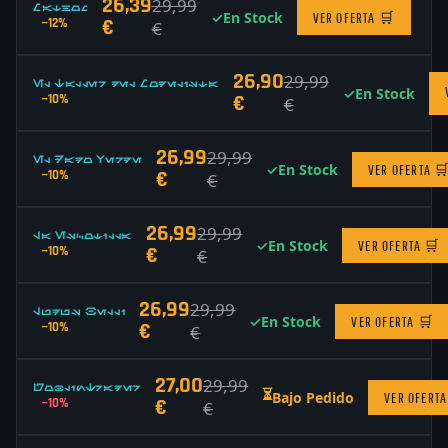
26,39
29,99
Mathom
✓
En Stock
VER OFERTA
🛒
€
−12%
€
26,90
29,99
El Taller del Modelista
✓
En Stock
€
−10%
€
26,99
29,99
El Dado Verde
✓
En Stock
VER OFERTA

€
−10%
€
26,99
29,99
La Escotilla
✓
En Stock
VER OFERTA
🛒
€
−10%
€
26,99
29,99
Ludus Belli
✓
En Stock
VER OFERTA
🛒
€
−10%
€
27,00
29,99
GoblinTrader
⏳
Bajo Pedido
VER OFERTA
€
−10%
€