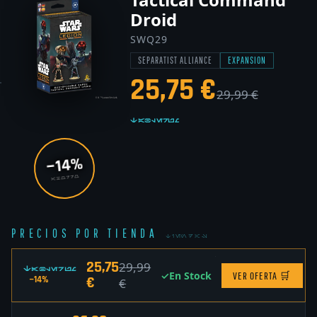
Droid
SWQ29
SEPARATIST ALLIANCE
EXPANSION
25,75 €
29,99 €
Tablerum
−14%
AHORRO
PRECIOS POR TIENDA
TIENDAS
25,75
29,99
Tablerum
✓
En Stock
VER OFERTA
🛒
€
−14%
€