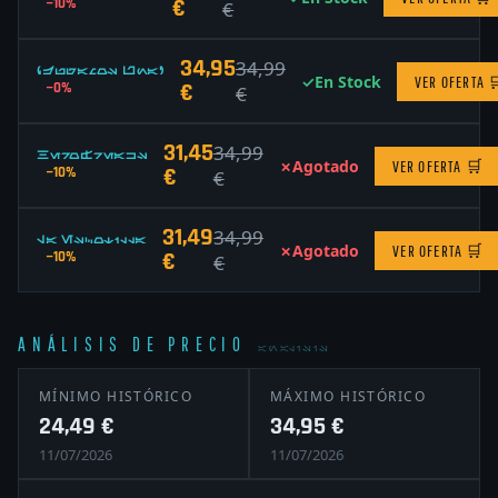
€
−10%
€
34,95
34,99
¿Jugamos Una?
✓
En Stock
VER OFERTA

€
−0%
€
31,45
34,99
HeroFreaks
✗
Agotado
VER OFERTA
🛒
€
−10%
€
31,49
34,99
La Escotilla
✗
Agotado
VER OFERTA
🛒
€
−10%
€
ANÁLISIS DE PRECIO
ANALISIS
MÍNIMO HISTÓRICO
MÁXIMO HISTÓRICO
24,49 €
34,95 €
11/07/2026
11/07/2026