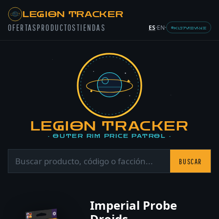
LEGION TRACKER
OFERTAS
PRODUCTOS
TIENDAS
ES
·
EN
·
AUREBESH
LEGION TRACKER
· OUTER RIM PRICE PATROL ·
BUSCAR
Imperial Probe
Droids