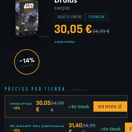
SWQ98
GALACTIC EMPIRE
EXPANSION
30,05 €
34,99 €
Tablerum
−14%
AHORRO
PRECIOS POR TIENDA
TIENDAS
30,05
34,99
Tablerum
✓
En Stock
VER OFERTA
🛒
€
−14%
€
31,40
34,99
El Taller del Modelista
V
✓
En Stock
−10%